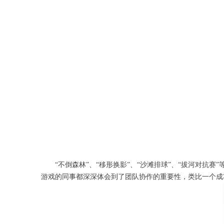
“不倒森林”、“移形换影”、“沙滩排球”、“拔河对
游戏的同事都深深体会到了团队协作的重要性，类比一个成