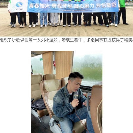
组织了听歌识曲等一系列小游戏，游戏过程中，多名同事获胜获得了精美