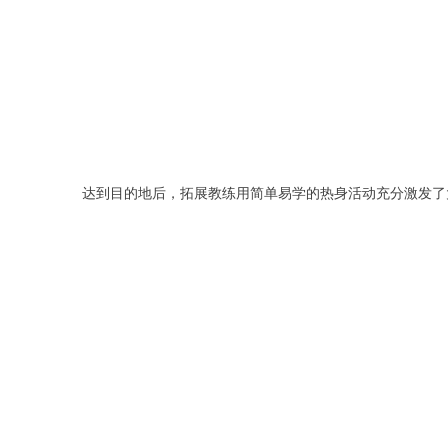
达到目的地后，拓展教练用简单易学的热身活动充分激发了