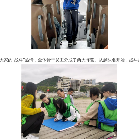
大家的“战斗”热情，全体骨干员工分成了两大阵营。从起队名开始，战