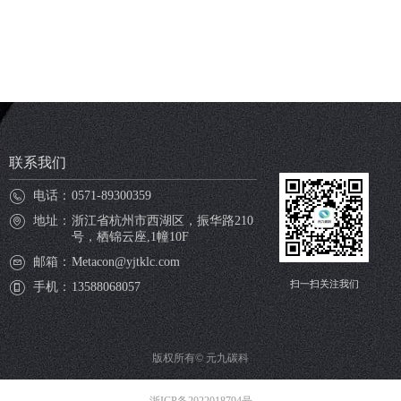
联系我们
电话：
0571-89300359
地址：
浙江省杭州市西湖区，振华路210
号，栖锦云座,1幢10F
邮箱：
Metacon@yjtklc.com
扫一扫关注我们
手机：
13588068057
版权所有©
元九碳科
浙ICP备2022018794号