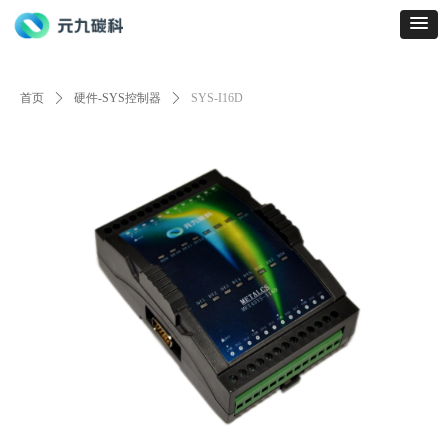
首页
ꄲ
硬件-SYS控制器
ꄲ
SYS-I16D