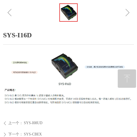
ꁆ
ꁇ
SYS-I16D
ꁸ
回到顶部
上一个：
SYS-I08UD
ꄴ
下一个：
SYS-CBEX
ꄲ