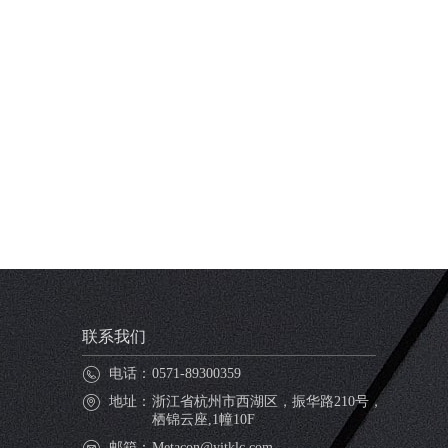
联系我们
电话：
0571-89300359
地址：
浙江省杭州市西湖区，振华路210号，
栖锦云座,1幢10F
邮箱：
Metacon@yjtklc.com