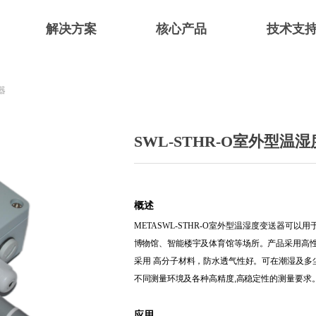
解决方案
核心产品
技术支
器
SWL-STHR-O室外型温
概述
METASWL-STHR-O
室外型
温湿度变送器可以用
博
物馆、智能楼宇及体育馆等场所。产品采
用高
采用
高分子材料，防水透气性好。可在潮湿及
多
不同测
量
环境及各种高精度
,
高
稳定性的测量要求
应用