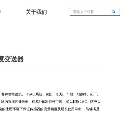
持
关于我们
끠
湿度变送器
于各种智
能
建筑、
HVAC
系统
，
例如：
机场、车站、地铁站、药厂、
性能内置线性
处理器
，
有多种输出信号可选。探头材质为
PC、防护头
尘的使用环境下
保证传感器的测量精度及延长使用寿命，
能够满足
。