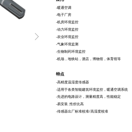
-暖通
空调
-
电子厂房
-机房环境监
控
-动力环境监
控
ꁇ
-农业环境监
控
-气象环境监
测
-生物制药环
境监控
-机场，地铁
站，酒店，博物馆，体育馆等
特点
-高精度温
湿度传感器
-适用于各类
智能建筑环境监控，暖通空调系统
-先进的电
路设计，测量精度高，性能稳定
-易安装
性价比高
,
-传感器出厂
标准校准
高湿度校准
/